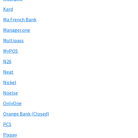
Kard
Ma French Bank
Manager.one
Multipass
MyPOS
N26
Neat
Nickel
Noelse
OnlyOne
Orange Bank (Closed)
PCS
Pixpay