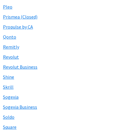
Pleo
Prismea (Closed)
Propulse by CA
Qonto
Remitly
Revolut
Revolut Business
Shine
Skrill
Sogexia
Sogexia Business
Soldo
Square