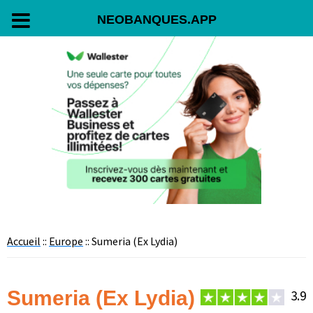
NEOBANQUES.APP
Passer
Passer
Passer
Passer
à
au
à
au
la
contenu
la
pied
navigation
principal
barre
de
principale
latérale
page
principale
Accueil
::
Europe
:: Sumeria (Ex Lydia)
Sumeria (Ex Lydia)
3.9