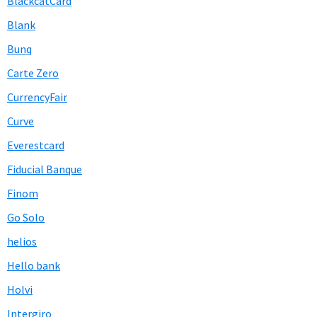
BlackcatCard
Blank
Bunq
Carte Zero
CurrencyFair
Curve
Everestcard
Fiducial Banque
Finom
Go Solo
helios
Hello bank
Holvi
Intergiro