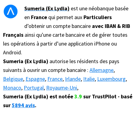
Sumeria (Ex Lydia)
est une néobanque basée
en
France
qui permet aux
Particuliers
d’obtenir un compte bancaire
avec IBAN & RIB
Français
ainsi qu'une carte bancaire et de gérer toutes
les opérations à partir d’une application iPhone ou
Android.
Sumeria (Ex Lydia)
autorise les résidents des pays
suivants à ouvrir un compte bancaire :
Allemagne
,
Belgique
,
Espagne
,
France
,
Irlande
,
Italie
,
Luxembourg
,
Monaco
,
Portugal
,
Royaume-Uni
,
Sumeria (Ex Lydia) est notée
3.9
sur TrustPilot - basé
sur
5894 avis
.