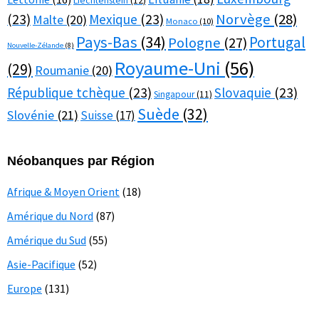
Liechtenstein
(12)
Norvège
(28)
(23)
Mexique
(23)
Malte
(20)
Monaco
(10)
Pays-Bas
(34)
Portugal
Pologne
(27)
Nouvelle-Zélande
(8)
Royaume-Uni
(56)
(29)
Roumanie
(20)
République tchèque
(23)
Slovaquie
(23)
Singapour
(11)
Suède
(32)
Slovénie
(21)
Suisse
(17)
Néobanques par Région
Afrique & Moyen Orient
(18)
Amérique du Nord
(87)
Amérique du Sud
(55)
Asie-Pacifique
(52)
Europe
(131)