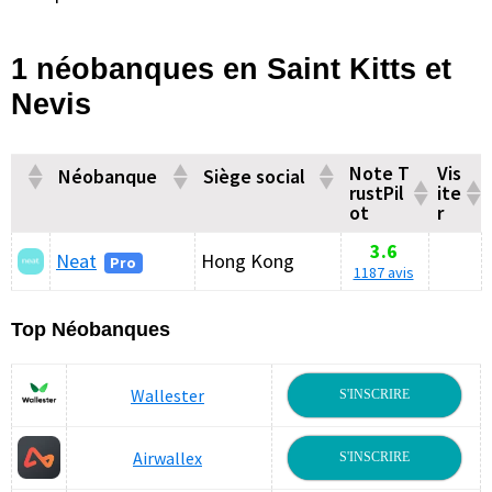
1 néobanques en Saint Kitts et
Nevis
Note T
Vis
Néobanque
Siège social
rustPil
ite
ot
r
3.6
Neat
Hong Kong
Pro
1187 avis
Barre
Top Néobanques
latérale
Wallester
S'INSCRIRE
principale
Airwallex
S'INSCRIRE