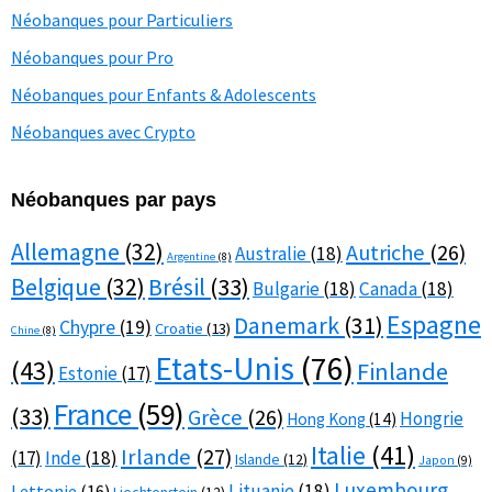
Néobanques pour Particuliers
Néobanques pour Pro
Néobanques pour Enfants & Adolescents
Néobanques avec Crypto
Néobanques par pays
Allemagne
(32)
Autriche
(26)
Australie
(18)
Argentine
(8)
Belgique
(32)
Brésil
(33)
Bulgarie
(18)
Canada
(18)
Espagne
Danemark
(31)
Chypre
(19)
Croatie
(13)
Chine
(8)
Etats-Unis
(76)
(43)
Finlande
Estonie
(17)
France
(59)
(33)
Grèce
(26)
Hongrie
Hong Kong
(14)
Italie
(41)
Irlande
(27)
(17)
Inde
(18)
Islande
(12)
Japon
(9)
Luxembourg
Lituanie
(18)
Lettonie
(16)