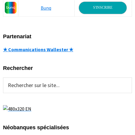
Bunq
S'INSCRIRE
Partenariat
★ Communications Wallester ★
Rechercher
Rechercher
sur
le
site...
Néobanques spécialisées